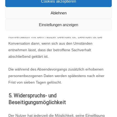
Cookies akzeptieren
Die Daten werden gelöscht, sobald sie für die Erreichung
Ablehnen
des Zweckes ihrer Erhebung nicht mehr erforderlich sind.
Für die personenbezogenen Daten, die per E-Mail
Einstellungen anzeigen
übersandt wurden, ist dies dann der Fall, wenn die jeweilige
Konversation mit dem Nutzer beendet ist. Beendet ist die
Konversation dann, wenn sich aus den Umständen
entnehmen lässt, dass der betroffene Sachverhalt
abschließend geklärt ist.
Die während des Absendevorgangs zusätzlich erhobenen
personenbezogenen Daten werden spätestens nach einer
Frist von sieben Tagen gelöscht.
5. Widerspruchs- und
Beseitigungsmöglichkeit
Der Nutzer hat jederzeit die Möglichkeit, seine Einwilligung